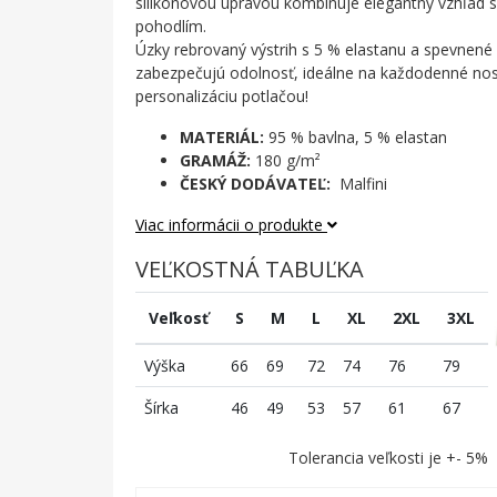
silikónovou úpravou kombinuje elegantný vzhľad
pohodlím.
Úzky rebrovaný výstrih s 5 % elastanu a spevnen
zabezpečujú odolnosť, ideálne na každodenné nos
personalizáciu potlačou!
MATERIÁL:
95 % bavlna, 5 % elastan
GRAMÁŽ:
180 g/m²
ČESKÝ DODÁVATEĽ:
Malfini
Viac informácii o produkte
VEĽKOSTNÁ TABUĽKA
Veľkosť
S
M
L
XL
2XL
3XL
Výška
66
69
72
74
76
79
Šírka
46
49
53
57
61
67
Tolerancia veľkosti je +- 5%