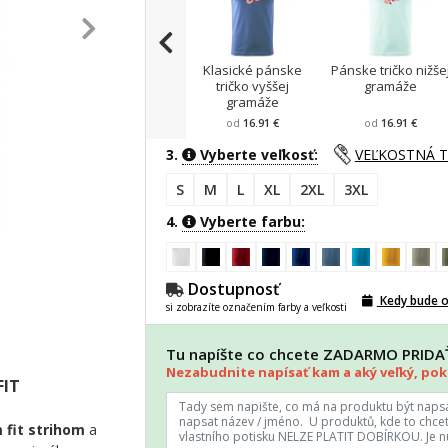
Klasické pánske
Pánske tričko nižše
tričko vyššej
gramáže
gramáže
od
16.91 €
od
16.91 €
3.
Vyberte veľkosť:
VEĽKOSTNÁ 
S
M
L
XL
2XL
3XL
4.
Vyberte farbu:
Dostupnosť
Kedy bude 
si zobrazíte označením farby a veľkosti
Tu napíšte co chcete ZADARMO PRID
Nezabudnite napísať kam a aký veľký, poki
FIT
 fit strihom
a