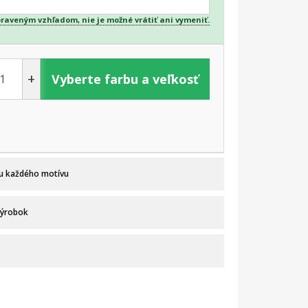
praveným vzhľadom, nie je možné vrátiť ani vymeniť.
+
Vyberte farbu a veľkosť
 u každého motívu
výrobok