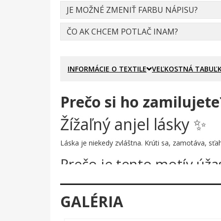
JE MOŽNÉ ZMENIŤ FARBU NÁPISU?
ČO AK CHCEM POTLAČ INAM?
INFORMÁCIE O TEXTILE
VEĽKOSTNÁ TABUĽ
Prečo si ho zamilujete
Žížaľný anjel lásky ✨
Láska je niekedy zvláštna. Krúti sa, zamotáva, sťa
Prečo je tento motív úža
Na prvý pohľad vidíš ružovú žížalu – ale nie hocija
nakreslená s nádychom komiksovej ilustrácie: tučn
GALÉRIA
úsmev na konci každého tykadla – detaily, ktoré 