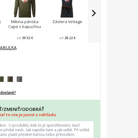
j
Mikina pánska
Zástera Vintage
Pánska zástera na
Cape s kapucňou
varenie
F
od
39.52 €
od
28.22 €
od
23.87 €
TABUĽKA
odoslané?
AŤ/ZMENIŤ/ODOBRÁŤ
aľ to nie je jasné z náhľadu