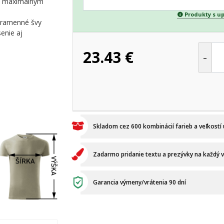
 s maximálnym
Produkty s u
é ramenné švy
enie aj
23.43
€
-
Skladom cez 600 kombinácií farieb a veľkostí
Zadarmo pridanie textu a prezývky na každý 
Garancia výmeny/vrátenia 90 dní