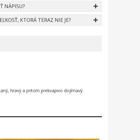
Ť NÁPISU?
ĽKOSŤ, KTORÁ TERAZ NIE JE?
akaný, hravý a pritom prekvapivo dojímavý.
 biele anjelské krídla. Celá kompozícia je
 takmer rozprávkový lesk. Hviezda, záblesk svetla,