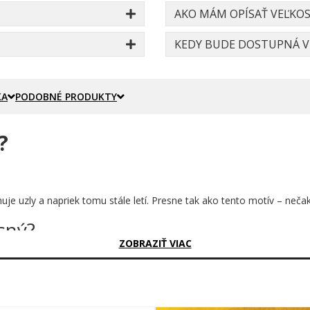
AKO MÁM OPÍSAŤ VEĽKOS
KEDY BUDE DOSTUPNÁ VE
KA
PODOBNÉ PRODUKTY
?
huje uzly a napriek tomu stále letí. Presne tak ako tento motív – neč
sný?
ZOBRAZIŤ VIAC
kú. Táto sa zvíja do tvaru srdca, zauzľuje sa s druhou a obom vyrastajú
é červené obrysy, jemné ružové tiene a iskričky, ktoré dodávajú celku
objavuješ postupne a vždy s úsmevom.