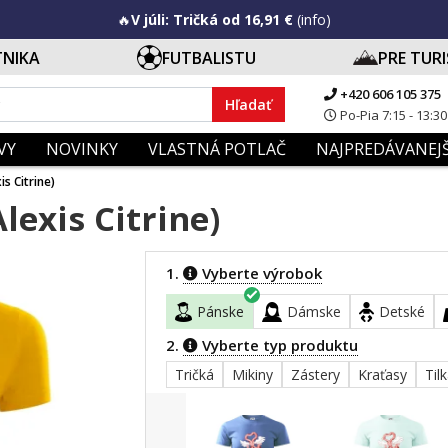
🔥
V júli: Tričká od 16,91 €
(info)
TNIKA
FUTBALISTU
PRE TUR
+420 606 105 375
Hľadať
Po-Pia 7:15 - 13:30
VY
NOVINKY
VLASTNÁ POTLAČ
NAJPREDÁVANEJŠ
s Citrine)
lexis Citrine)
1.
Vyberte výrobok
Pánske
Dámske
Detské
2.
Vyberte typ produktu
Tričká
Mikiny
Zástery
Kraťasy
Til