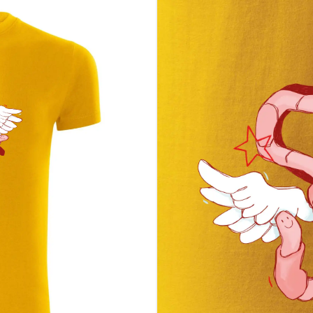
čné stvárnenie romantiky
 je niekedy poriadne zamotaná vec
 grafiky s dušou
 aj pre seba, aj pre niekoho blízkeho
daj si tohto žížaľného anjela do košíka a nechaj ho letieť! ✨