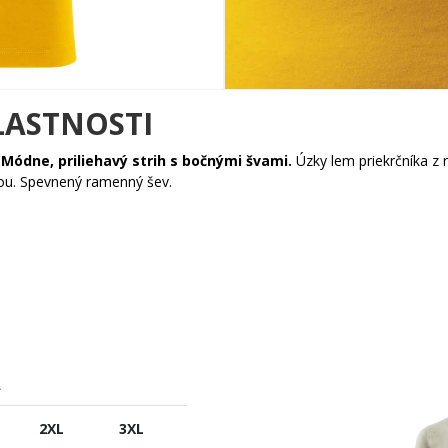
LASTNOSTI
.
Módne, priliehavý strih s bočnými švami.
Úzky lem priekrčníka z
kou. Spevnený ramenný šev.
A
2XL
3XL