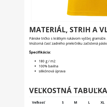
MATERIÁL, STRIH A V
Pánske tričko s krátkym rukávom vyššej gramáže
Vnútorná časť zadného priekrčníku začistená pás
Špecifikácia:
180 g / m2
100% bavlna
silikónová úprava
VEĽKOSTNÁ TABUĽK
Veľkosť
S
M
L
XL