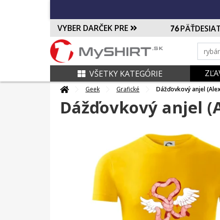
VYBER DARČEK PRE
PÄŤDESIA
ZĽA
VŠETKY KATEGÓRIE
Geek
Grafické
Dážďovkový anjel (Alexi
Dážďovkový anjel (A