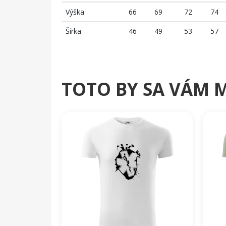
Výška
66
69
72
74
Šírka
46
49
53
57
TOTO BY SA VÁM 