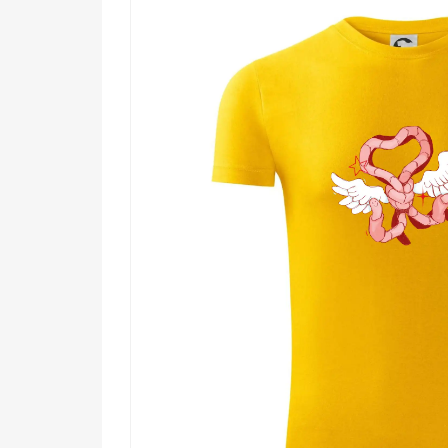
Komu urobí radosť?
🔥 Každému, kto miluje originálne a netradi
💡 Ľuďom s humorom, ktorí vedia, že láska
🌟 Fanúšikom hravej ilustrácie a komiksovej
🖤 Tým, čo hľadajú niečo výnimočné – darček
Láska nemusí byť dokonalá. Stačí, keď má krídla. Pri