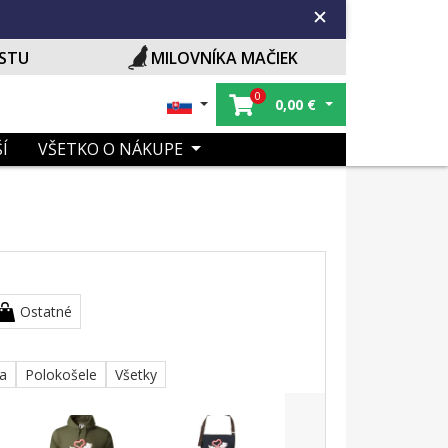
ISTU
MILOVNÍKA MAČIEK
0
0,00
€
Í
VŠETKO O NÁKUPE
Ostatné
ka
Polokošele
Všetky